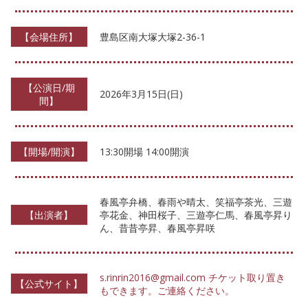
【会場住所】
豊島区南大塚大塚2-36-1
【公演日/期
2026年3月15日(日)
間】
【開場/開演】
13:30開場 14:00開演
春風亭弁橋、春雨や晴太、笑福亭茶光、三遊
【出演者】
亭花金、神田桜子、三遊亭仁馬、春風亭昇り
ん、昔昔亭昇、春風亭昇咲
s.rinrin2016@gmail.com チケット取り置き
【公式サイト】
もできます。ご連絡ください。