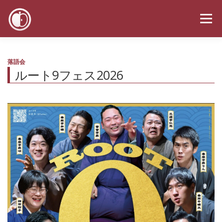
コ
ン
メニュー
テ
ン
ツ
へ
お知らせ
スケジュール
メディア
プロフィール
落語会
ス
ルート9フェス2026
キ
ッ
プ
お問い合わせ