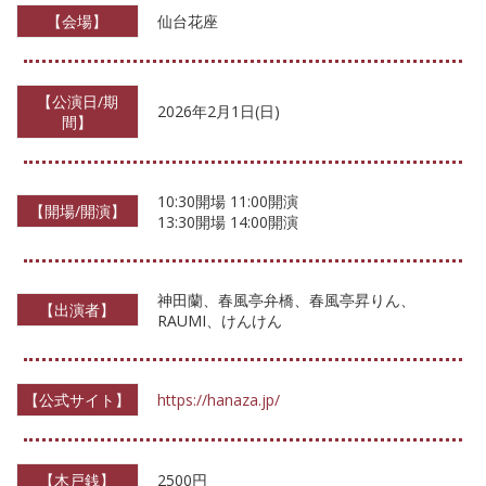
【会場】
仙台花座
【公演日/期
2026年2月1日(日)
間】
10:30開場 11:00開演
【開場/開演】
13:30開場 14:00開演
神田蘭、春風亭弁橋、春風亭昇りん、
【出演者】
RAUMI、けんけん
【公式サイト】
https://hanaza.jp/
【木戸銭】
2500円