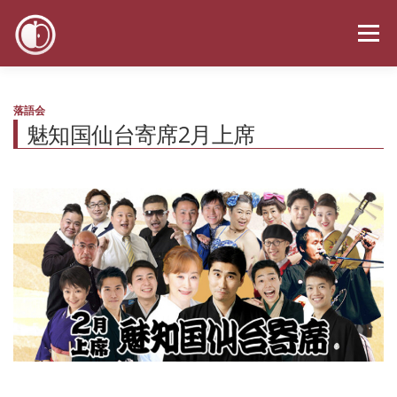
コ
ン
メニュー
テ
ン
ツ
へ
お知らせ
スケジュール
メディア
プロフィール
落語会
ス
魅知国仙台寄席2月上席
キ
ッ
プ
お問い合わせ