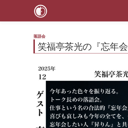
コ
ン
テ
ン
ツ
へ
落語会
ス
笑福亭茶光の『忘年
キ
ッ
プ