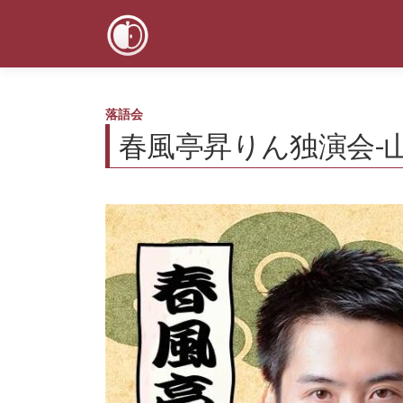
コ
ン
テ
ン
ツ
へ
落語会
ス
春風亭昇りん独演会-
キ
ッ
プ