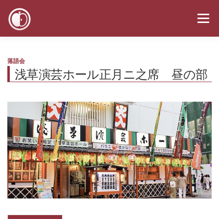
コ
ン
メニュー
テ
ン
ツ
へ
お知らせ
スケジュール
メディア
プロフィール
落語会
ス
浅草演芸ホール正月ニ之席 昼の部
キ
ッ
プ
お問い合わせ