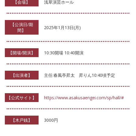
【会場】
浅草演芸ホール
【公演日/期
2025年1月13日(月)
間】
【開場/開演】
10:30開場 10:40開演
【出演者】
主任:春風亭昇太 昇りん10:40頃予定
【公式サイト】
https://www.asakusaengei.com/sp/hall/#
【木戸銭】
3000円