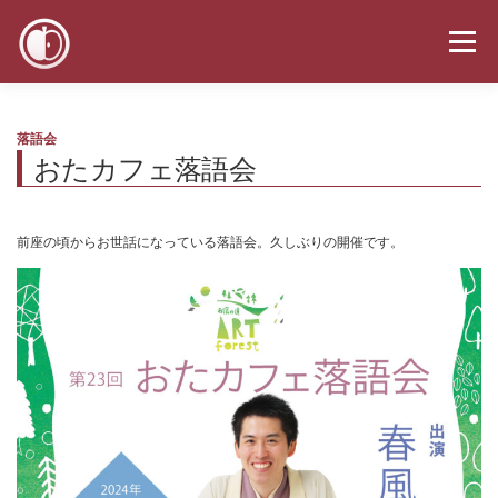
コ
ン
メニュー
テ
ン
ツ
へ
お知らせ
スケジュール
メディア
プロフィール
落語会
ス
おたカフェ落語会
キ
ッ
プ
お問い合わせ
前座の頃からお世話になっている落語会。久しぶりの開催です。