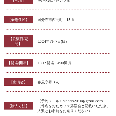
【会場】
史跡の駅おたカフェ
【会場住所】
国分寺市西元町1-13-6
【公演日/期
2024年7月7日(日)
間】
【開場/開演】
13:15開場 14:00開演
【出演者】
春風亭昇りん
〈予約メール〉s.rinrin2016@gmail.com
【購入方法】
（件名をおたカフェ落語会と記載いただき、
人数とお名前をお送りください）