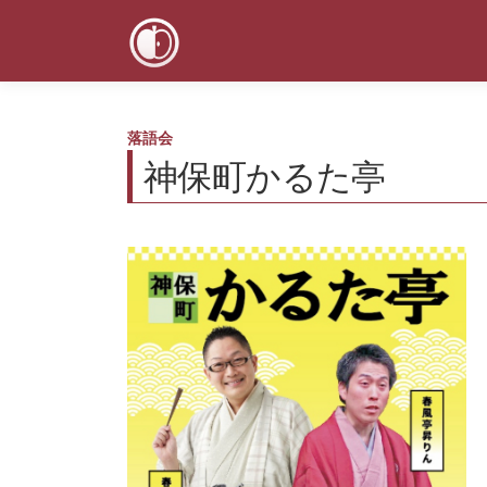
コ
ン
テ
ン
ツ
へ
落語会
ス
神保町かるた亭
キ
ッ
プ